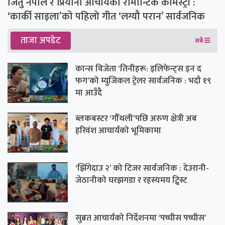
जितु नेपाल र प्रियाना आचार्यको रोमान्टिक केमिस्ट्री :
‘कार्की साइला’को पहिलो गीत ‘लग्यौ परान’ सार्वजनिक
ताजा अपडेट
सबै
कान्स विजेता ‘तिनीहरू: इलिफेन्ट्स इन द
फग’को म्युजिकल ट्रेलर सार्वजनिक : भदौ १९
मा आउँदै
ब्लकबस्टर ‘गौँथली’पछि अरुण क्षेत्री अब
हरिवंश आचार्यको भूमिकामा
‘झिँगेदाउ २’ को टिजर सार्वजनिक : देउरानी-
जेठानीको घरझगडा र रहस्यमय ट्विस्ट
सुब्रत आचार्यको निर्देशनमा ‘पच्चीस पच्चीस’