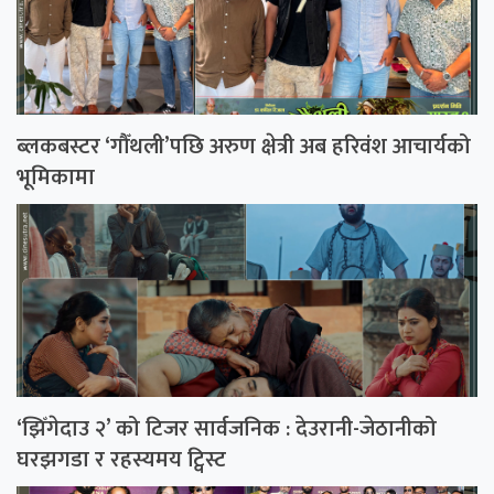
ब्लकबस्टर ‘गौँथली’पछि अरुण क्षेत्री अब हरिवंश आचार्यको
भूमिकामा
‘झिँगेदाउ २’ को टिजर सार्वजनिक : देउरानी-जेठानीको
घरझगडा र रहस्यमय ट्विस्ट