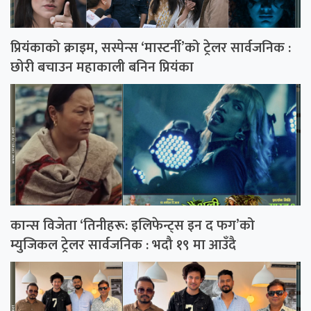
प्रियंकाको क्राइम, सस्पेन्स ‘मास्टर्नी’को ट्रेलर सार्वजनिक :
छोरी बचाउन महाकाली बनिन प्रियंका
कान्स विजेता ‘तिनीहरू: इलिफेन्ट्स इन द फग’को
म्युजिकल ट्रेलर सार्वजनिक : भदौ १९ मा आउँदै