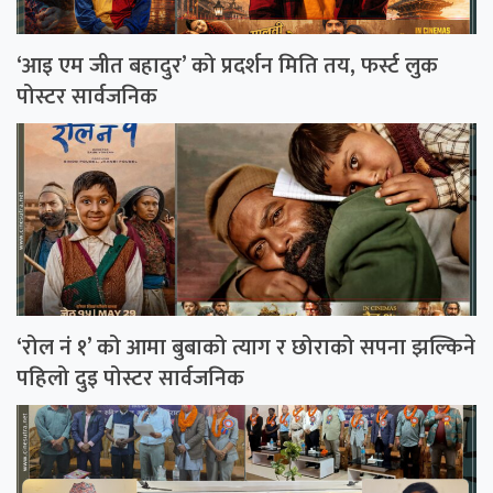
‘आइ एम जीत बहादुर’ को प्रदर्शन मिति तय, फर्स्ट लुक
पोस्टर सार्वजनिक
‘रोल नं १’ को आमा बुबाको त्याग र छोराको सपना झल्किने
पहिलो दुइ पोस्टर सार्वजनिक