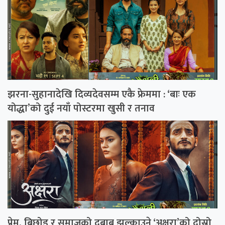
झरना-सुहानादेखि दिव्यदेवसम्म एकै फ्रेममा : ‘बाः एक
योद्धा’को दुई नयाँ पोस्टरमा खुसी र तनाव
प्रेम, बिछोड र समाजको दबाब झल्काउने ‘अक्षरा’को दोस्रो