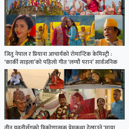
जितु नेपाल र प्रियाना आचार्यको रोमान्टिक केमिस्ट्री :
‘कार्की साइला’को पहिलो गीत ‘लग्यौ परान’ सार्वजनिक
तीन युवतीसँगको त्रिकोणात्मक प्रेमकथा देखाउने ‘माया