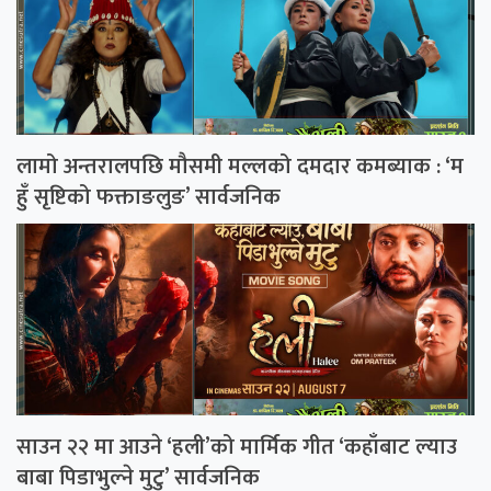
लामो अन्तरालपछि मौसमी मल्लको दमदार कमब्याक : ‘म
हुँ सृष्टिको फक्ताङलुङ’ सार्वजनिक
साउन २२ मा आउने ‘हली’को मार्मिक गीत ‘कहाँबाट ल्याउ
बाबा पिडाभुल्ने मुटु’ सार्वजनिक