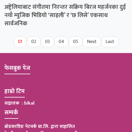
अष्ट्रेलियाबाट संगीतमा निरन्तर सक्रिय बिरज महर्जनका दुई
नयाँ म्युजिक भिडियो ‘साइली’ र ‘छ लिसे’ एकसाथ
सार्वजनिक
01
02
03
04
05
Next
Last
फेसबुक पेज
हाम्रो टिम
सञ्चालक : bikal
सम्पर्क
ब्रोडकाष्टिङ नेटवर्क प्रा.लि. द्वारा सञ्चालित