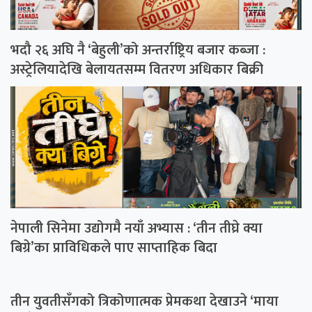
भदौ २६ अघि नै ‘बेहुली’को अन्तर्राष्ट्रिय बजार कब्जा :
अस्ट्रेलियादेखि बेलायतसम्म वितरण अधिकार बिक्री
नेपाली सिनेमा उद्योगमै नयाँ अभ्यास : ‘तीन तीघ्रे क्या
बिग्रे’का प्राविधिकले पाए साप्ताहिक बिदा
तीन युवतीसँगको त्रिकोणात्मक प्रेमकथा देखाउने ‘माया