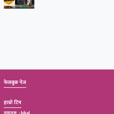
फेसबुक पेज
हाम्रो टिम
सञ्चालक : bikal