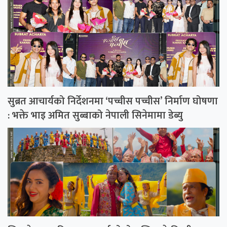
सुब्रत आचार्यको निर्देशनमा ‘पच्चीस पच्चीस’ निर्माण घोषणा
: भक्ते भाइ अमित सुब्बाको नेपाली सिनेमामा डेब्यु