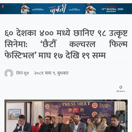
६० देशका ४०० मध्ये छानिए ९८ उत्कृष्ट
सिनेमा: ‘छैटौँ कल्चरल फिल्म
फेस्टिभल’ माघ १७ देखि १९ सम्म
२०८१ माघ ९, बुधबार
सिने सुत्र
0
Shares