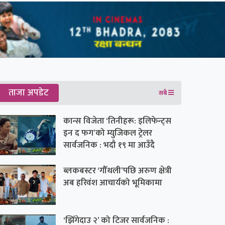
ताजा अपडेट
सबै
कान्स विजेता ‘तिनीहरू: इलिफेन्ट्स
इन द फग’को म्युजिकल ट्रेलर
सार्वजनिक : भदौ १९ मा आउँदै
ब्लकबस्टर ‘गौँथली’पछि अरुण क्षेत्री
अब हरिवंश आचार्यको भूमिकामा
‘झिँगेदाउ २’ को टिजर सार्वजनिक :