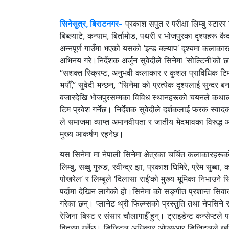
सिनेसुत्र, बिराटनगर-
प्रकाश सपुत र परीक्षा लिम्बु स्टा
बिब्ल्याटे, कन्याम, बिर्तामोड, पथरी र भोजपुरका दृश्यहर
अन्नपूर्ण गाउँमा भएको यसको ‘इन्ड क्ल्याप’ दृश्यमा कलाकारहर
अभिनय गरे।
निर्देशक अर्जुन सुवेदीले सिनेमा ‘सोल्टिनी’क
“सशक्त स्क्रिप्ट, अनुभवी कलाकार र कुशल प्राविधिक टिम
भयौँ,” सुवेदी भन्छन्, “सिनेमा को प्रत्येक दृश्यलाई सुन
बजारदेखि भोजपुरसम्मका विविध स्थानहरूको चयनले कथालाई
टिम प्रवेश गर्नेछ। निर्देशक सुवेदीले दर्शकलाई फरक स्वा
ले समाजमा व्याप्त अमानवीयता र जातीय भेदभावका विरुद्ध
मुख्य आकर्षण रहनेछ।
यस सिनेमा मा नेपाली सिनेमा क्षेत्रका चर्चित कलाकारहरूक
लिम्बु, सब्बु गुरुङ, रवीन्द्र झा, प्रकाश घिमिरे, प्रेम स
पोखरेल’ र लिम्बुले ‘दिलासा राई’को मुख्य भूमिका निभाउ
पर्दामा देखिन लागेको हो।
सिनेमा को सङ्गीत प्रशान्त सिवा
गरेका छन्‌। प्लानेट थ्री फिल्म्सको प्रस्तुति तथा नेपसिने 
रेजिना बिस्ट र संसार चौलागाईँ हुन्। ट्राइडेन्ट कन्सेप्ट
वितरण गर्नेछ। डिजिटल अधिकार ओएसआर डिजिटलले खर