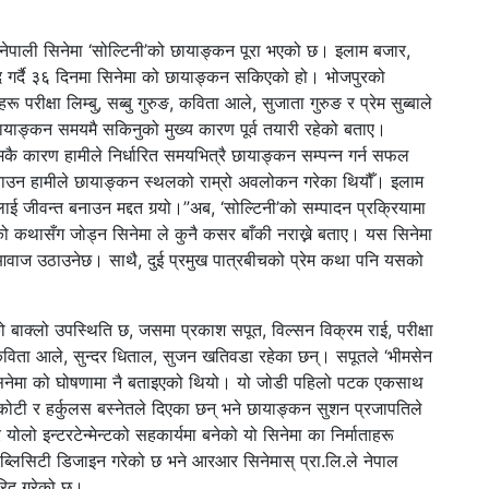
रर नेपाली सिनेमा ‘सोल्टिनी’को छायाङ्कन पूरा भएको छ। इलाम बजार,
ू कैद गर्दै ३६ दिनमा सिनेमा को छायाङ्कन सकिएको हो। भोजपुरको
ू परीक्षा लिम्बु, सब्बु गुरुङ, कविता आले, सुजाता गुरुङ र प्रेम सुब्बाले
ो छायाङ्कन समयमै सकिनुको मुख्य कारण पूर्व तयारी रहेको बताए।
कै कारण हामीले निर्धारित समयभित्रै छायाङ्कन सम्पन्न गर्न सफल
्दर बनाउन हामीले छायाङ्कन स्थलको राम्रो अवलोकन गरेका थियौँ। इलाम
 जीवन्त बनाउन मद्दत गर्‍यो।”
अब, ‘सोल्टिनी’को सम्पादन प्रक्रियामा
दको कथासँग जोड्न सिनेमा ले कुनै कसर बाँकी नराख्ने बताए। यस सिनेमा
 आवाज उठाउनेछ। साथै, दुई प्रमुख पात्रबीचको प्रेम कथा पनि यसको
ो बाक्लो उपस्थिति छ, जसमा प्रकाश सपूत, विल्सन विक्रम राई, परीक्षा
ुब्बा, कविता आले, सुन्दर धिताल, सुजन खतिवडा रहेका छन्। सपूतले ‘भीमसेन
ने सिनेमा को घोषणामा नै बताइएको थियो। यो जोडी पहिलो पटक एकसाथ
कोटी र हर्कुलस बस्नेतले दिएका छन् भने छायाङ्कन सुशन प्रजापतिले
र योलो इन्टरटेन्मेन्टको सहकार्यमा बनेको यो सिनेमा का निर्माताहरू
ले पब्लिसिटी डिजाइन गरेको छ भने आरआर सिनेमास् प्रा.लि.ले नेपाल
िद गरेको छ।