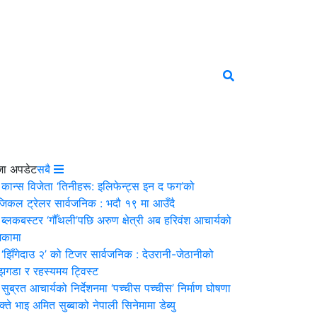
जा अपडेट
सबै
कान्स विजेता ‘तिनीहरू: इलिफेन्ट्स इन द फग’को
ुजिकल ट्रेलर सार्वजनिक : भदौ १९ मा आउँदै
ब्लकबस्टर ‘गौँथली’पछि अरुण क्षेत्री अब हरिवंश आचार्यको
िकामा
‘झिँगेदाउ २’ को टिजर सार्वजनिक : देउरानी-जेठानीको
झगडा र रहस्यमय ट्विस्ट
सुब्रत आचार्यको निर्देशनमा ‘पच्चीस पच्चीस’ निर्माण घोषणा
क्ते भाइ अमित सुब्बाको नेपाली सिनेमामा डेब्यु