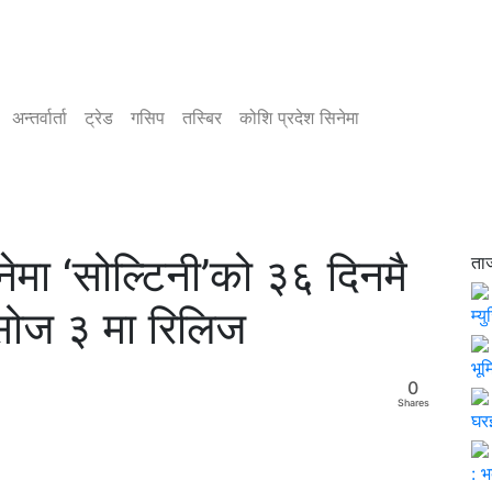
अन्तर्वार्ता
ट्रेड
गसिप
तस्बिर
कोशि प्रदेश सिनेमा
ेमा ‘सोल्टिनी’को ३६ दिनमै
ता
ोज ३ मा रिलिज
म्य
भूम
0
Shares
घर
: भ