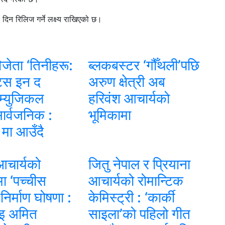
न रिलिज गर्ने लक्ष्य राखिएको छ।
िजेता ‘तिनीहरू:
ब्लकबस्टर ‘गौँथली’पछि
ट्स इन द
अरुण क्षेत्री अब
म्युजिकल
हरिवंश आचार्यको
सार्वजनिक :
भूमिकामा
मा आउँदै
आचार्यको
जितु नेपाल र प्रियाना
मा ‘पच्चीस
आचार्यको रोमान्टिक
निर्माण घोषणा :
केमिस्ट्री : ‘कार्की
ाइ अमित
साइला’को पहिलो गीत