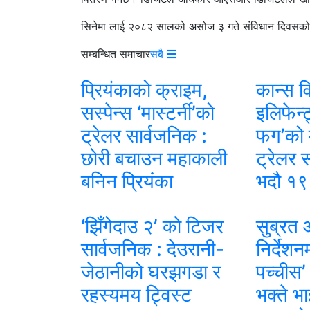
सिनेमा लाई २०८२ सालको असोज ३ गते संविधान दिवसको दि
सम्बन्धित समाचार
सबै
प्रियंकाको क्राइम,
कान्स व
सस्पेन्स ‘मास्टर्नी’को
इलिफेन्
ट्रेलर सार्वजनिक :
फग’को 
छोरी बचाउन महाकाली
ट्रेलर 
बनिन प्रियंका
भदौ १९ 
‘झिँगेदाउ २’ को टिजर
सुब्रत 
सार्वजनिक : देउरानी-
निर्देशन
जेठानीको घरझगडा र
पच्चीस’ 
रहस्यमय ट्विस्ट
भक्ते भ