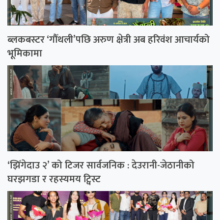
ब्लकबस्टर ‘गौँथली’पछि अरुण क्षेत्री अब हरिवंश आचार्यको
भूमिकामा
‘झिँगेदाउ २’ को टिजर सार्वजनिक : देउरानी-जेठानीको
घरझगडा र रहस्यमय ट्विस्ट