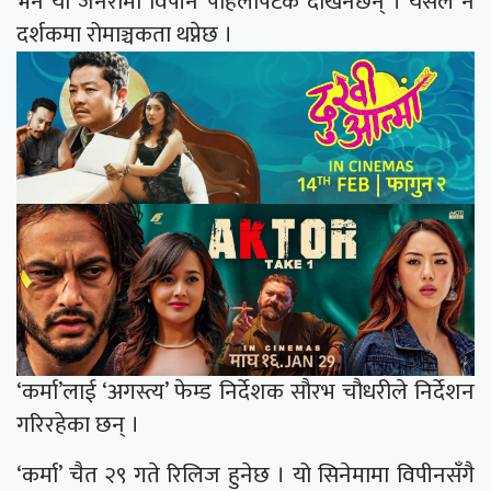
भने यो जनरामा विपीन पहिलोपटक देखिनेछन् । यसले नै
दर्शकमा रोमाञ्चकता थप्नेछ ।
‘कर्मा’लाई ‘अगस्त्य’ फेम्ड निर्देशक सौरभ चौधरीले निर्देशन
गरिरहेका छन् ।
‘कर्मा’ चैत २९ गते रिलिज हुनेछ । यो सिनेमामा विपीनसँगै