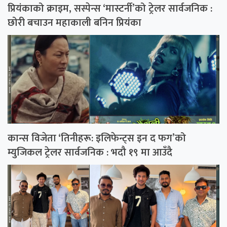
प्रियंकाको क्राइम, सस्पेन्स ‘मास्टर्नी’को ट्रेलर सार्वजनिक :
छोरी बचाउन महाकाली बनिन प्रियंका
कान्स विजेता ‘तिनीहरू: इलिफेन्ट्स इन द फग’को
म्युजिकल ट्रेलर सार्वजनिक : भदौ १९ मा आउँदै