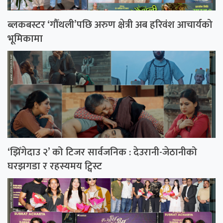
ब्लकबस्टर ‘गौँथली’पछि अरुण क्षेत्री अब हरिवंश आचार्यको
भूमिकामा
‘झिँगेदाउ २’ को टिजर सार्वजनिक : देउरानी-जेठानीको
घरझगडा र रहस्यमय ट्विस्ट