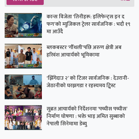
कान्स विजेता ‘तिनीहरू: इलिफेन्ट्स इन द
फग’को म्युजिकल ट्रेलर सार्वजनिक : भदौ १९
मा आउँदै
ब्लकबस्टर ‘गौँथली’पछि अरुण क्षेत्री अब
हरिवंश आचार्यको भूमिकामा
‘झिँगेदाउ २’ को टिजर सार्वजनिक : देउरानी-
जेठानीको घरझगडा र रहस्यमय ट्विस्ट
सुब्रत आचार्यको निर्देशनमा ‘पच्चीस पच्चीस’
निर्माण घोषणा : भक्ते भाइ अमित सुब्बाको
नेपाली सिनेमामा डेब्यु