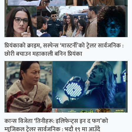
प्रियंकाको क्राइम, सस्पेन्स ‘मास्टर्नी’को ट्रेलर सार्वजनिक :
छोरी बचाउन महाकाली बनिन प्रियंका
कान्स विजेता ‘तिनीहरू: इलिफेन्ट्स इन द फग’को
म्युजिकल ट्रेलर सार्वजनिक : भदौ १९ मा आउँदै