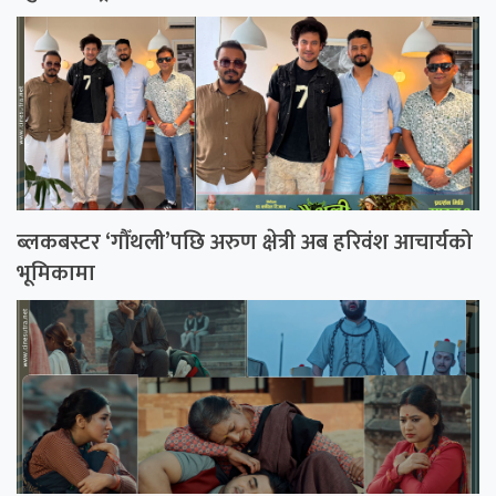
ब्लकबस्टर ‘गौँथली’पछि अरुण क्षेत्री अब हरिवंश आचार्यको
भूमिकामा