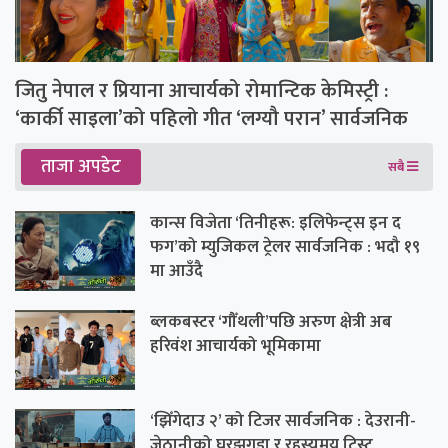
जितु नेपाल र प्रियाना आचार्यको रोमान्टिक केमिस्ट्री :
‘कार्की साइला’को पहिलो गीत ‘लग्यौ परान’ सार्वजनिक
ताजा अपडेट
सबै
कान्स विजेता ‘तिनीहरू: इलिफेन्ट्स इन द
फग’को म्युजिकल ट्रेलर सार्वजनिक : भदौ १९
मा आउँदै
ब्लकबस्टर ‘गौँथली’पछि अरुण क्षेत्री अब
हरिवंश आचार्यको भूमिकामा
‘झिँगेदाउ २’ को टिजर सार्वजनिक : देउरानी-
जेठानीको घरझगडा र रहस्यमय ट्विस्ट