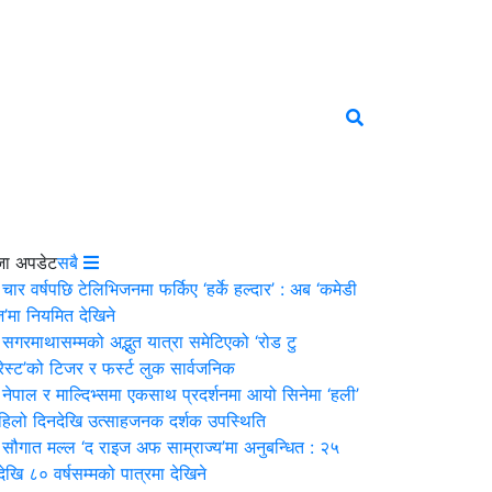
जा अपडेट
सबै
चार वर्षपछि टेलिभिजनमा फर्किए ‘हर्के हल्दार’ : अब ‘कमेडी
’मा नियमित देखिने
सगरमाथासम्मको अद्भुत यात्रा समेटिएको ‘रोड टु
ेस्ट’को टिजर र फर्स्ट लुक सार्वजनिक
नेपाल र माल्दिभ्समा एकसाथ प्रदर्शनमा आयो सिनेमा ‘हली’
पहिलो दिनदेखि उत्साहजनक दर्शक उपस्थिति
सौगात मल्ल ‘द राइज अफ साम्राज्य’मा अनुबन्धित : २५
षदेखि ८० वर्षसम्मको पात्रमा देखिने