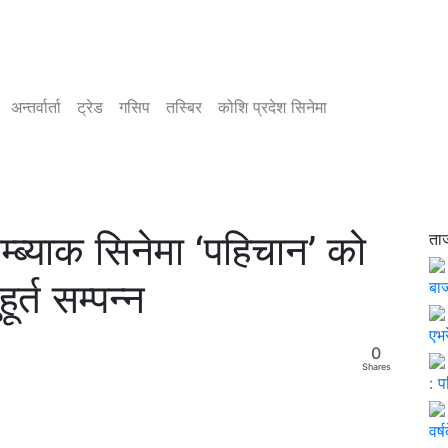
अन्तर्वार्ता
ट्रेड
गसिप
तस्बिर
कोशि प्रदेश सिनेमा
्ब्याक सिनेमा ‘पहिचान’ को
ता
ूर्त सम्पन्न
बाज
एभर
0
Shares
: 
वर्