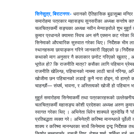
सिनेसुत्र, बिराटनगर-
धरानको ऐतिहासिक बुढासुब्बा मन्दिर प
समारोहमा पत्रकार महासङ्घ सुनसरीका अध्यक्ष सन्तोष काफ
चलचित्रकर्मी सङ्घका अध्यक्ष नवीन मेन्याङ्वोले शुभ मुहूर
कुमार प्रधानले क्यामरा स्विच अन संगै एक्सन कट गरेका थिए
सिनेमाको औपचारिक सुरुवात गरेका थिए। निर्देशक भीम लामाक
स्थानहरूमा छायाङ्कन गरिने जानकारी दिइएको छ।
निर्देश
कथाको माग अनुसार नै कलाकार छनोट गरिएको खुलाए , अगा
भूगोल हो? कि राजनीति मात्र? कसैका लागि पहिचान प्रेम
राजनीति खेलिन्छ, पहिचानको नाममा लाठी चार्ज गरिन्छ
खोजीमा छन पहिचानको लडाई’ कुनै नारा होइन, यो हाम्रो 
चाहन्छौं— संघर्ष, भावना, र अस्तित्वको खोजी हो पहिचान भन्द
मुहूर्त समारोहमा सिनेमाकर्मी तथा पत्रकारहरूको उल्लेखन
चलचित्रकर्मी महासङ्घ कोशी प्रदेशका अध्यक्ष अरुण कुमार प
स्वागत गरेका थिए । अभिनेता धिरेन शाक्यले सुरुदेखि नै ‘प
प्रतिबद्धता व्यक्त गरे। अभिनेत्री करिष्मा मानन्धरले पूर्
शाक्य र करिष्मा मानन्धरका साथै सिनेमामा द्वन्द्व निर्देशक त
किशोर सम्बाहाम्फे, रामजी विष्ट, रोशन शर्मा, शर्मिला