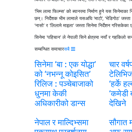
‘भिम लामा फिल्म्स’ को ब्यानरमा निर्माण हुने यस सिनेमाका
छन्। निर्देशक भीम लामाले यसअघि ‘माटो’, ‘भेडिगोठ’ जस्ता स
‘नासो’ र ‘लिलामे माइला’ जस्ता सिनेमा निर्देशन गरिसकेका 
सिनेमा ‘पहिचान’ ले नेपाली सिने क्षेत्रमा नयाँ र गहकिलो 
सम्बन्धित समाचार
सबै
सिनेमा ‘बा : एक योद्धा’
चार वर्ष
को ‘नभन्नू कोइसित’
टेलिभिज
रिलिज : पञ्चेबाजाको
‘हर्के ह
धुनमा केकी
‘कमेडी 
अधिकारीको डान्स
देखिने
नेपाल र माल्दिभ्समा
सौगात म
एकसाथ प्रदर्शनमा
अफ साम्