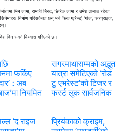
 निर्मातामा भिम लामा, रामजी बिस्ट, छिरिङ लामा र उमेश तामाङ रहेका
िनेमाहरू निर्माण गरिसकेका छन् भने ‘फेक फ्रेन्ड’, ‘गोल’, ‘सरप्राइज’,
छन्।
सन्देश दिन सक्ने विश्वास गरिएको छ।
पछि
सगरमाथासम्मको अद्भुत
नमा फर्किए
यात्रा समेटिएको ‘रोड
ल्दार’ : अब
टु एभरेस्ट’को टिजर र
बाज’मा नियमित
फर्स्ट लुक सार्वजनिक
ल्ल ‘द राइज
प्रियंकाको क्राइम,
राज्य’मा
सस्पेन्स ‘मास्टर्नी’को