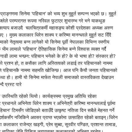
्राङ्गणमा सिनेमा ‘पहिचान’ को भव्य शुभ मुहूर्त सम्पन्न भएको छ। मुहूर्त
्लेले परम्परागत रूपमा नरिवल फुटाएर शुभारम्भ गरे भने याकथुङ
्त क्ल्याप बजाउदै चलचित्रकर्मी महासङ्घ कोशी प्रदेशका अध्यक्ष अरुण
 । मुख्य कलाकार धिरेन शाक्य र करिष्मा मानन्धरले मुहूर्त सट दिँदै
ो नेतृत्वमा बन्न लागेको यो सिनेमा पूर्वी नेपालका विभिन्न रमणीय
क भीम लामाले ‘पहिचान’ ऐतिहासिक सिनेमा बन्ने विश्वास व्यक्त गर्दै
डी लामा भन्छन: पहिचान भनेको के हो? के यो भाषा हो? संस्कार हो?
को प्रश्न हो, त कसैका लागि अस्तित्वको लडाई तर पहिचानको नाममा
, अनि पहिचानकै नाममा सहमति खोजिन्छ। आज पनि कैयौ जनता पहिचानको
कथा हो। हामी यो सिनेमा मार्फत नेपाली समाजको वास्तविकता देखाउन
ै प्रस्ट पारे
ीय उपस्थिति रहेको थियो। कार्यक्रममा प्रमुख अतिथि रहेका
्रधानले अभिनेता धिरेन शाक्य र अभिनेत्री करिष्मा मानन्धरलाई पूर्वमा
हिचान’ टिमसँग जोडिएको बताउँदै उत्कृष्ट नतिजा दिन सबैले मेहनत गर्ने
वेली दर्शकसँग नजिकिने अवसर प्राप्त भएकोमा उत्साहित रहेको बताइन्।
धिरेन
था कलाकार राजेन्द्र खड्गी, प्रेम सुब्बा, सुरवीर पण्डित, प्रशान्त तामाङ,
 राई, नव नायिका जेनि घिसिङ लगायतका कलाकारको अभिनय रहनेछ।