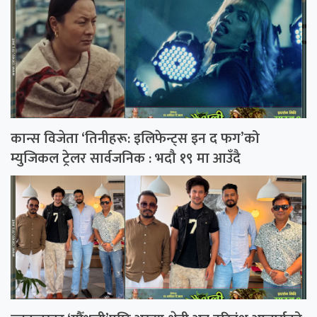
कान्स विजेता ‘तिनीहरू: इलिफेन्ट्स इन द फग’को
म्युजिकल ट्रेलर सार्वजनिक : भदौ १९ मा आउँदै