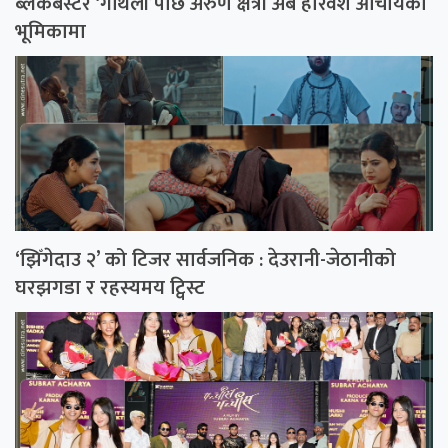
ब्लकबस्टर ‘गौँथली’पछि अरुण क्षेत्री अब हरिवंश आचार्यको
भूमिकामा
‘झिँगेदाउ २’ को टिजर सार्वजनिक : देउरानी-जेठानीको
घरझगडा र रहस्यमय ट्विस्ट