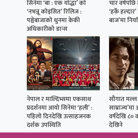
सिनेमा ‘बा : एक योद्धा’ को
चार वर्षपछि
‘नभन्नू कोइसित’ रिलिज :
‘हर्के हल्दार
पञ्चेबाजाको धुनमा केकी
बाज’मा नियम
अधिकारीको डान्स
नेपाल र माल्दिभ्समा एकसाथ
सौगात मल्ल
प्रदर्शनमा आयो सिनेमा ‘हली’ :
साम्राज्य’मा 
पहिलो दिनदेखि उत्साहजनक
वर्षदेखि ८० व
दर्शक उपस्थिति
देखिने