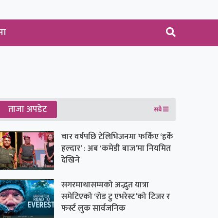
मा
ताजा अपडेट
सबै
चार वर्षपछि टेलिभिजनमा फर्किए ‘हर्के
हल्दार’ : अब ‘कमेडी बाज’मा नियमित
देखिने
सगरमाथासम्मको अद्भुत यात्रा
समेटिएको ‘रोड टु एभरेस्ट’को टिजर र
फर्स्ट लुक सार्वजनिक