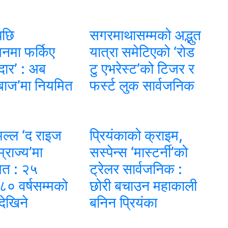
पछि
सगरमाथासम्मको अद्भुत
नमा फर्किए
यात्रा समेटिएको ‘रोड
ल्दार’ : अब
टु एभरेस्ट’को टिजर र
बाज’मा नियमित
फर्स्ट लुक सार्वजनिक
ल्ल ‘द राइज
प्रियंकाको क्राइम,
राज्य’मा
सस्पेन्स ‘मास्टर्नी’को
ित : २५
ट्रेलर सार्वजनिक :
 ८० वर्षसम्मको
छोरी बचाउन महाकाली
देखिने
बनिन प्रियंका