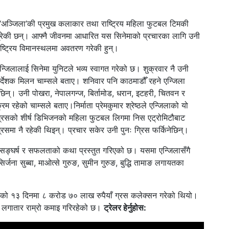
ा ‘अञ्जिला’की प्रमुख कलाकार तथा राष्ट्रिय महिला फुटबल टिमकी
ँ उत्रेकी छन्। आफ्नै जीवनमा आधारित यस सिनेमाको प्रचारका लागि उनी
ाष्ट्रिय विमानस्थलमा अवतरण गरेकी हुन्।
िलालाई सिनेमा युनिटले भव्य स्वागत गरेको छ। शुक्रवार नै उनी
निर्देशक मिलन चाम्सले बताए। शनिवार पनि काठमाडौँ रहने एन्जिला
ेछिन्। उनी पोखरा, नेपालगन्ज, बिर्तामोड, धरान, इटहरी, चितवन र
क्रम रहेको चाम्सले बताए।
निर्माता प्रेमकुमार श्रेष्ठले एन्जिलाको यो
ग्रिसको शीर्ष डिभिजनको महिला फुटबल लिगमा निस एट्रोमिटौबाट
िसमा नै रहेकी थिइन्। प्रचार सकेर उनी पुनः ग्रिस फर्किनेछिन्।
सङ्घर्ष र सफलताको कथा प्रस्तुत गरिएको छ। यसमा एन्जिलासँगै
र्जना सुब्बा, माओत्से गुरुङ, सुमीन गुरुङ, बुद्धि तामाङ लगायतका
दर्शनको १३ दिनमा ८ करोड ७० लाख रुपैयाँ ग्रस कलेक्सन गरेको थियो।
ा लगातार राम्रो कमाइ गरिरहेको छ।
ट्रेलर हेर्नुहोस: