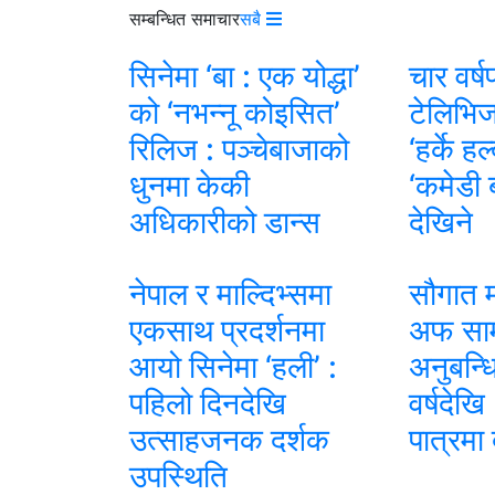
सम्बन्धित समाचार
सबै
सिनेमा ‘बा : एक योद्धा’
चार वर्ष
को ‘नभन्नू कोइसित’
टेलिभिज
रिलिज : पञ्चेबाजाको
‘हर्के ह
धुनमा केकी
‘कमेडी 
अधिकारीको डान्स
देखिने
नेपाल र माल्दिभ्समा
सौगात म
एकसाथ प्रदर्शनमा
अफ साम्
आयो सिनेमा ‘हली’ :
अनुबन्ध
पहिलो दिनदेखि
वर्षदेखि
उत्साहजनक दर्शक
पात्रमा 
उपस्थिति