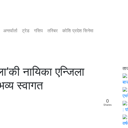
अन्तर्वार्ता
ट्रेड
गसिप
तस्बिर
कोशि प्रदेश सिनेमा
ला’की नायिका एन्जिला
ता
व्य स्वागत
बाज
एभर
0
Shares
: 
वर्