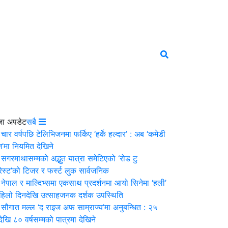
जा अपडेट
सबै
चार वर्षपछि टेलिभिजनमा फर्किए ‘हर्के हल्दार’ : अब ‘कमेडी
’मा नियमित देखिने
सगरमाथासम्मको अद्भुत यात्रा समेटिएको ‘रोड टु
ेस्ट’को टिजर र फर्स्ट लुक सार्वजनिक
नेपाल र माल्दिभ्समा एकसाथ प्रदर्शनमा आयो सिनेमा ‘हली’
पहिलो दिनदेखि उत्साहजनक दर्शक उपस्थिति
सौगात मल्ल ‘द राइज अफ साम्राज्य’मा अनुबन्धित : २५
षदेखि ८० वर्षसम्मको पात्रमा देखिने