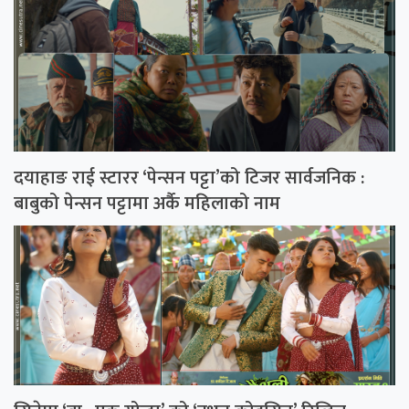
दयाहाङ राई स्टारर ‘पेन्सन पट्टा’को टिजर सार्वजनिक :
बाबुको पेन्सन पट्टामा अर्कै महिलाको नाम