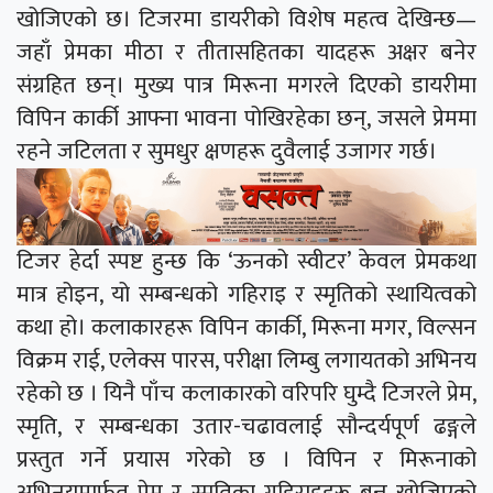
खोजिएको छ। टिजरमा डायरीको विशेष महत्व देखिन्छ—
जहाँ प्रेमका मीठा र तीतासहितका यादहरू अक्षर बनेर
संग्रहित छन्। मुख्य पात्र मिरूना मगरले दिएको डायरीमा
विपिन कार्की आफ्ना भावना पोखिरहेका छन्, जसले प्रेममा
रहने जटिलता र सुमधुर क्षणहरू दुवैलाई उजागर गर्छ।
टिजर हेर्दा स्पष्ट हुन्छ कि ‘ऊनको स्वीटर’ केवल प्रेमकथा
मात्र होइन, यो सम्बन्धको गहिराइ र स्मृतिको स्थायित्वको
कथा हो। कलाकारहरू विपिन कार्की, मिरूना मगर, विल्सन
विक्रम राई, एलेक्स पारस, परीक्षा लिम्बु लगायतको अभिनय
रहेको छ । यिनै पाँच कलाकारको वरिपरि घुम्दै टिजरले प्रेम,
स्मृति, र सम्बन्धका उतार-चढावलाई सौन्दर्यपूर्ण ढङ्गले
प्रस्तुत गर्ने प्रयास गरेको छ । विपिन र मिरूनाको
अभिनयमार्फत प्रेम र स्मृतिका गहिराइहरू बुन्न खोजिएको