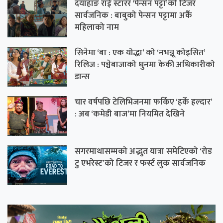
दयाहाङ राई स्टारर ‘पेन्सन पट्टा’को टिजर
सार्वजनिक : बाबुको पेन्सन पट्टामा अर्कै
महिलाको नाम
सिनेमा ‘बा : एक योद्धा’ को ‘नभन्नू कोइसित’
रिलिज : पञ्चेबाजाको धुनमा केकी अधिकारीको
डान्स
चार वर्षपछि टेलिभिजनमा फर्किए ‘हर्के हल्दार’
: अब ‘कमेडी बाज’मा नियमित देखिने
सगरमाथासम्मको अद्भुत यात्रा समेटिएको ‘रोड
टु एभरेस्ट’को टिजर र फर्स्ट लुक सार्वजनिक