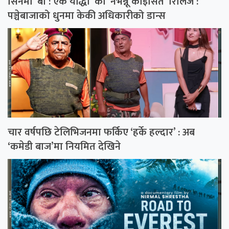
सिनेमा ‘बा : एक योद्धा’ को ‘नभन्नू कोइसित’ रिलिज :
पञ्चेबाजाको धुनमा केकी अधिकारीको डान्स
चार वर्षपछि टेलिभिजनमा फर्किए ‘हर्के हल्दार’ : अब
‘कमेडी बाज’मा नियमित देखिने