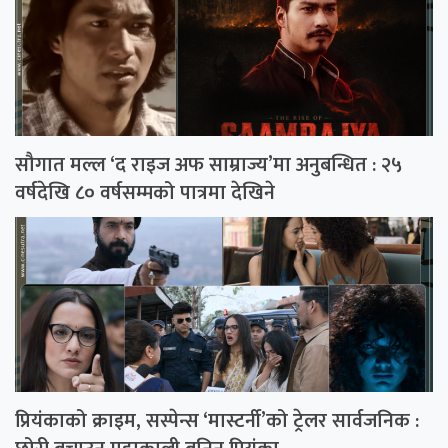
सौगात मल्ल ‘द राइज अफ साम्राज्य’मा अनुबन्धित : २५
वर्षदेखि ८० वर्षसम्मको पात्रमा देखिने
प्रियंकाको क्राइम, सस्पेन्स ‘मास्टर्नी’को ट्रेलर सार्वजनिक :