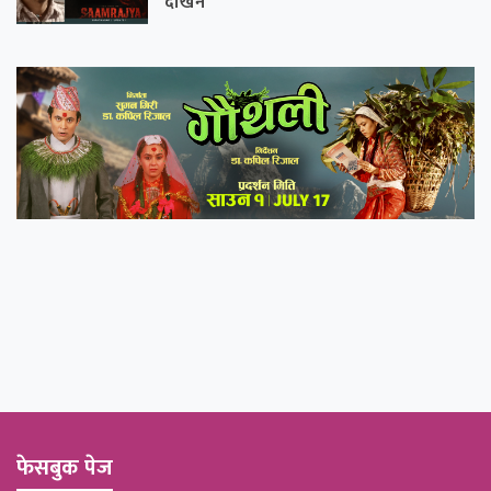
देखिने
फेसबुक पेज