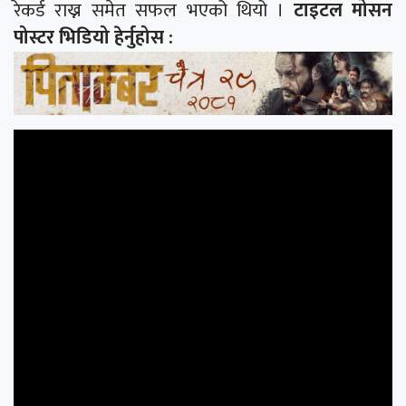
रेकर्ड राख्न समेत सफल भएको थियो ।
टाइटल मोसन
पोस्टर भिडियो हेर्नुहोस :