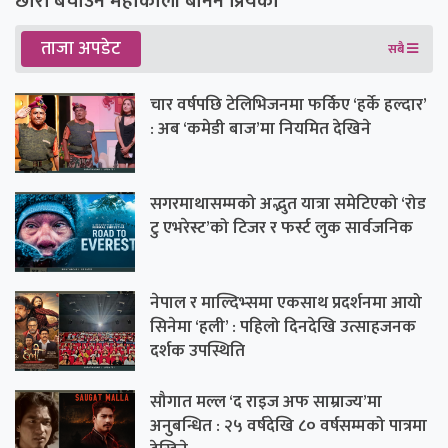
छोरी बचाउन महाकाली बनिन प्रियंका
ताजा अपडेट
सबै
चार वर्षपछि टेलिभिजनमा फर्किए ‘हर्के हल्दार’
: अब ‘कमेडी बाज’मा नियमित देखिने
सगरमाथासम्मको अद्भुत यात्रा समेटिएको ‘रोड
टु एभरेस्ट’को टिजर र फर्स्ट लुक सार्वजनिक
नेपाल र माल्दिभ्समा एकसाथ प्रदर्शनमा आयो
सिनेमा ‘हली’ : पहिलो दिनदेखि उत्साहजनक
दर्शक उपस्थिति
सौगात मल्ल ‘द राइज अफ साम्राज्य’मा
अनुबन्धित : २५ वर्षदेखि ८० वर्षसम्मको पात्रमा