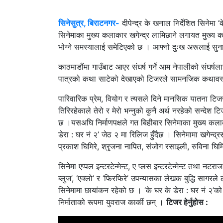
सिनेसुत्र, बिराटनगर-
दीपेन्द्र के खनाल निर्देशित सिनेम
सिनेमाका मुख्य कलाकार खगेन्द्र लामिछाने लगायत मुख्य क
भोग्ने समस्यालाई समेटिएको छ । आफ्नो दुःख अरूलाई सुन
काठमाडौंमा गाउँबाट आएर संघर्ष गर्ने आम नेपालीको संघर्ष
पात्रको कथा साटेको देखाएको टिजरले सामनजिक कथावस्तु 
पारिवारिक प्रेम, वियोग र त्यसले दिने मानसिक यातना टिजर
तिरिरहेकाले तेरो र मेरो भन्नुको कुनै अर्थ नरहेको सन्देश 
छ ।
यसअघि निर्माणपक्षले गत बिहीबार सिनेमाका मुख्य कला
डेरा : घर नं २’ जेठ २ मा रिलिज हुँदैछ । सिनेमामा खगेन्द्
प्रकाश घिमिरे, श्रृजना नापित, संजोग रसाइली, रुविना 
सिनेमा एप्पल इन्टरटेन्मेन्ट, ए प्लस इन्टरटेन्मेन्ट तथा न
ब्लुज’, ‘एक्लो’ र ‘फिरफिरे’ उपन्यासका लेखक बुद्धि सागर
सिनेमामा छायांकन रहेको छ । ‘के घर के डेरा : घर नं २’को 
निर्माताको रूपमा युवराज कार्की छन् ।
टिजर हेर्नुहोस :