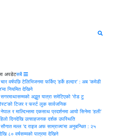
जा अपडेट
सबै
चार वर्षपछि टेलिभिजनमा फर्किए ‘हर्के हल्दार’ : अब ‘कमेडी
’मा नियमित देखिने
सगरमाथासम्मको अद्भुत यात्रा समेटिएको ‘रोड टु
ेस्ट’को टिजर र फर्स्ट लुक सार्वजनिक
नेपाल र माल्दिभ्समा एकसाथ प्रदर्शनमा आयो सिनेमा ‘हली’
पहिलो दिनदेखि उत्साहजनक दर्शक उपस्थिति
सौगात मल्ल ‘द राइज अफ साम्राज्य’मा अनुबन्धित : २५
षदेखि ८० वर्षसम्मको पात्रमा देखिने