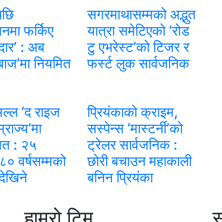
पछि
सगरमाथासम्मको अद्भुत
नमा फर्किए
यात्रा समेटिएको ‘रोड
ल्दार’ : अब
टु एभरेस्ट’को टिजर र
बाज’मा नियमित
फर्स्ट लुक सार्वजनिक
ल्ल ‘द राइज
प्रियंकाको क्राइम,
राज्य’मा
सस्पेन्स ‘मास्टर्नी’को
ित : २५
ट्रेलर सार्वजनिक :
 ८० वर्षसम्मको
छोरी बचाउन महाकाली
देखिने
बनिन प्रियंका
हाम्रो टिम
स