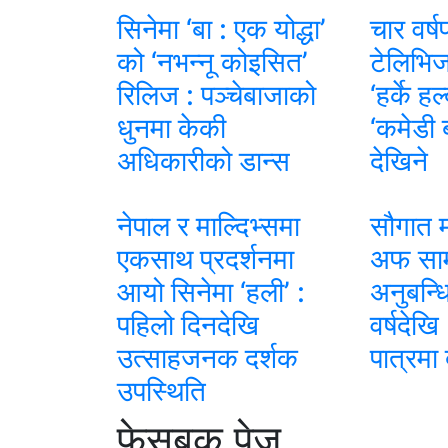
सिनेमा ‘बा : एक योद्धा’
चार वर्ष
को ‘नभन्नू कोइसित’
टेलिभिज
रिलिज : पञ्चेबाजाको
‘हर्के ह
धुनमा केकी
‘कमेडी 
अधिकारीको डान्स
देखिने
नेपाल र माल्दिभ्समा
सौगात म
एकसाथ प्रदर्शनमा
अफ साम्
आयो सिनेमा ‘हली’ :
अनुबन्ध
पहिलो दिनदेखि
वर्षदेखि
उत्साहजनक दर्शक
पात्रमा 
उपस्थिति
फेसबुक पेज