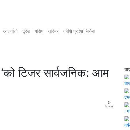
अन्तर्वार्ता
ट्रेड
गसिप
तस्बिर
कोशि प्रदेश सिनेमा
ं २’को टिजर सार्वजनिक: आम
ता
बाज
एभर
0
Shares
: 
वर्