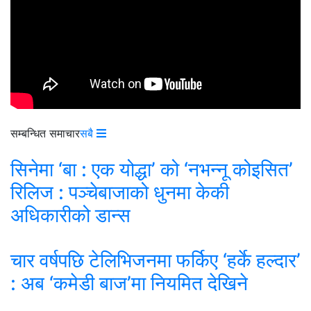
सम्बन्धित समाचार
सबै
सिनेमा ‘बा : एक योद्धा’ को ‘नभन्नू कोइसित’
रिलिज : पञ्चेबाजाको धुनमा केकी
अधिकारीको डान्स
चार वर्षपछि टेलिभिजनमा फर्किए ‘हर्के हल्दार’
: अब ‘कमेडी बाज’मा नियमित देखिने