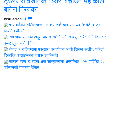
ट्रेलर सार्वजनिक : छोरी बचाउन महाकाली
बनिन प्रियंका
ताजा अपडेट
सबै
चार वर्षपछि टेलिभिजनमा फर्किए ‘हर्के हल्दार’ : अब ‘कमेडी बाज’मा
नियमित देखिने
सगरमाथासम्मको अद्भुत यात्रा समेटिएको ‘रोड टु एभरेस्ट’को टिजर र
फर्स्ट लुक सार्वजनिक
नेपाल र माल्दिभ्समा एकसाथ प्रदर्शनमा आयो सिनेमा ‘हली’ : पहिलो
दिनदेखि उत्साहजनक दर्शक उपस्थिति
सौगात मल्ल ‘द राइज अफ साम्राज्य’मा अनुबन्धित : २५ वर्षदेखि ८०
वर्षसम्मको पात्रमा देखिने