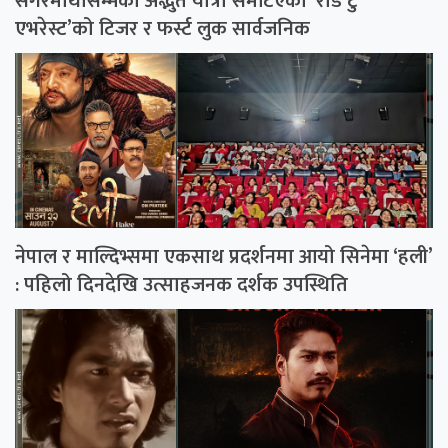
सगरमाथासम्मको अद्भुत यात्रा समेटिएको ‘रोड टु
एभरेस्ट’को टिजर र फर्स्ट लुक सार्वजनिक
नेपाल र माल्दिभ्समा एकसाथ प्रदर्शनमा आयो सिनेमा ‘हली’
: पहिलो दिनदेखि उत्साहजनक दर्शक उपस्थिति