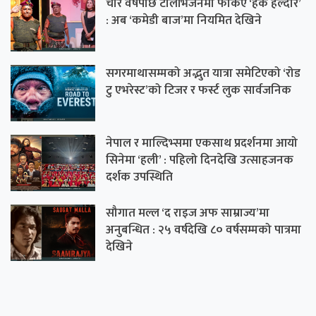
चार वर्षपछि टेलिभिजनमा फर्किए ‘हर्के हल्दार’
: अब ‘कमेडी बाज’मा नियमित देखिने
सगरमाथासम्मको अद्भुत यात्रा समेटिएको ‘रोड
टु एभरेस्ट’को टिजर र फर्स्ट लुक सार्वजनिक
नेपाल र माल्दिभ्समा एकसाथ प्रदर्शनमा आयो
सिनेमा ‘हली’ : पहिलो दिनदेखि उत्साहजनक
दर्शक उपस्थिति
सौगात मल्ल ‘द राइज अफ साम्राज्य’मा
अनुबन्धित : २५ वर्षदेखि ८० वर्षसम्मको पात्रमा
देखिने