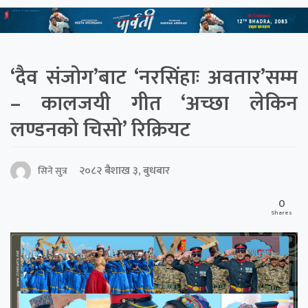
‘दैव संजोग’बाट ‘नरसिंहाः अवतार’सम्म
– कालजयी गीत ‘अच्छा लेकिन
लण्डनको चिसो’ रिक्रियट
२०८२ बैशाख ३, बुधबार
सिने सुत्र
0
Shares