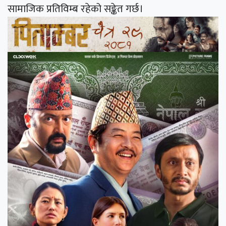
सामाजिक प्रतिविम्ब रहेको सङ्केत गर्छ।