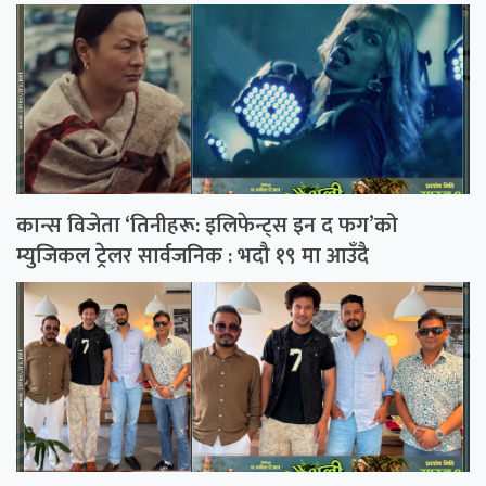
कान्स विजेता ‘तिनीहरू: इलिफेन्ट्स इन द फग’को
म्युजिकल ट्रेलर सार्वजनिक : भदौ १९ मा आउँदै