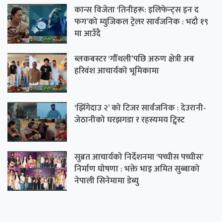
कान्स विजेता ‘तिनीहरू: इलिफेन्ट्स इन द
फग’को म्युजिकल ट्रेलर सार्वजनिक : भदौ १९
मा आउँदै
ब्लकबस्टर ‘गौँथली’पछि अरुण क्षेत्री अब
हरिवंश आचार्यको भूमिकामा
‘झिँगेदाउ २’ को टिजर सार्वजनिक : देउरानी-
जेठानीको घरझगडा र रहस्यमय ट्विस्ट
सुब्रत आचार्यको निर्देशनमा ‘पच्चीस पच्चीस’
निर्माण घोषणा : भक्ते भाइ अमित सुब्बाको
नेपाली सिनेमामा डेब्यु