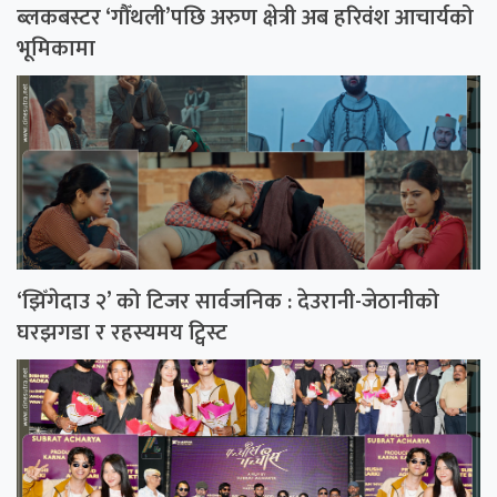
ब्लकबस्टर ‘गौँथली’पछि अरुण क्षेत्री अब हरिवंश आचार्यको
भूमिकामा
‘झिँगेदाउ २’ को टिजर सार्वजनिक : देउरानी-जेठानीको
घरझगडा र रहस्यमय ट्विस्ट