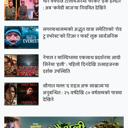
चार वर्षपछि टेलिभिजनमा फर्किए ‘हर्के हल्दार’
: अब ‘कमेडी बाज’मा नियमित देखिने
सगरमाथासम्मको अद्भुत यात्रा समेटिएको ‘रोड
टु एभरेस्ट’को टिजर र फर्स्ट लुक सार्वजनिक
नेपाल र माल्दिभ्समा एकसाथ प्रदर्शनमा आयो
सिनेमा ‘हली’ : पहिलो दिनदेखि उत्साहजनक
दर्शक उपस्थिति
सौगात मल्ल ‘द राइज अफ साम्राज्य’मा
अनुबन्धित : २५ वर्षदेखि ८० वर्षसम्मको पात्रमा
देखिने