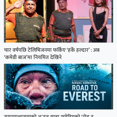
चार वर्षपछि टेलिभिजनमा फर्किए ‘हर्के हल्दार’ : अब
‘कमेडी बाज’मा नियमित देखिने
सगरमाथासम्मको अद्भुत यात्रा समेटिएको ‘रोड टु