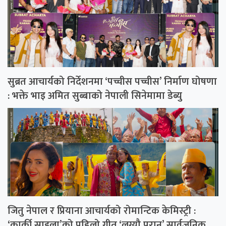
सुब्रत आचार्यको निर्देशनमा ‘पच्चीस पच्चीस’ निर्माण घोषणा
: भक्ते भाइ अमित सुब्बाको नेपाली सिनेमामा डेब्यु
जितु नेपाल र प्रियाना आचार्यको रोमान्टिक केमिस्ट्री :
‘कार्की साइला’को पहिलो गीत ‘लग्यौ परान’ सार्वजनिक