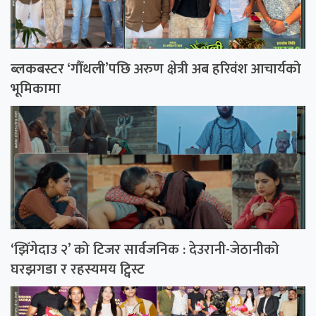
ब्लकबस्टर ‘गौँथली’पछि अरुण क्षेत्री अब हरिवंश आचार्यको
भूमिकामा
‘झिँगेदाउ २’ को टिजर सार्वजनिक : देउरानी-जेठानीको
घरझगडा र रहस्यमय ट्विस्ट