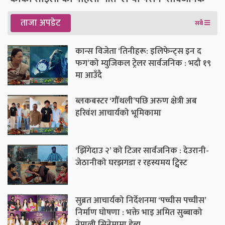
ताजा अपडेट
सबै
कान्स विजेता ‘तिनीहरू: इलिफेन्ट्स इन द
फग’को म्युजिकल ट्रेलर सार्वजनिक : भदौ १९
मा आउँदै
ब्लकबस्टर ‘गौँथली’पछि अरुण क्षेत्री अब
हरिवंश आचार्यको भूमिकामा
‘झिँगेदाउ २’ को टिजर सार्वजनिक : देउरानी-
जेठानीको घरझगडा र रहस्यमय ट्विस्ट
सुब्रत आचार्यको निर्देशनमा ‘पच्चीस पच्चीस’
निर्माण घोषणा : भक्ते भाइ अमित सुब्बाको
नेपाली सिनेमामा डेब्यु