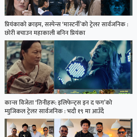
प्रियंकाको क्राइम, सस्पेन्स ‘मास्टर्नी’को ट्रेलर सार्वजनिक :
छोरी बचाउन महाकाली बनिन प्रियंका
कान्स विजेता ‘तिनीहरू: इलिफेन्ट्स इन द फग’को
म्युजिकल ट्रेलर सार्वजनिक : भदौ १९ मा आउँदै