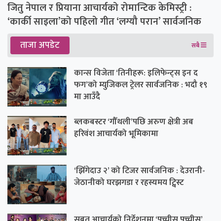
जितु नेपाल र प्रियाना आचार्यको रोमान्टिक केमिस्ट्री :
‘कार्की साइला’को पहिलो गीत ‘लग्यौ परान’ सार्वजनिक
ताजा अपडेट
सबै
कान्स विजेता ‘तिनीहरू: इलिफेन्ट्स इन द
फग’को म्युजिकल ट्रेलर सार्वजनिक : भदौ १९
मा आउँदै
ब्लकबस्टर ‘गौँथली’पछि अरुण क्षेत्री अब
हरिवंश आचार्यको भूमिकामा
‘झिँगेदाउ २’ को टिजर सार्वजनिक : देउरानी-
जेठानीको घरझगडा र रहस्यमय ट्विस्ट
सुब्रत आचार्यको निर्देशनमा ‘पच्चीस पच्चीस’