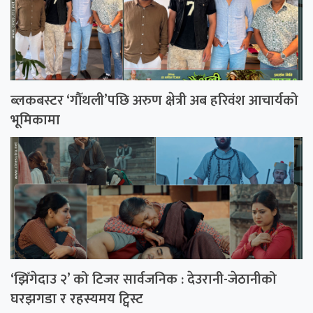
ब्लकबस्टर ‘गौँथली’पछि अरुण क्षेत्री अब हरिवंश आचार्यको
भूमिकामा
‘झिँगेदाउ २’ को टिजर सार्वजनिक : देउरानी-जेठानीको
घरझगडा र रहस्यमय ट्विस्ट