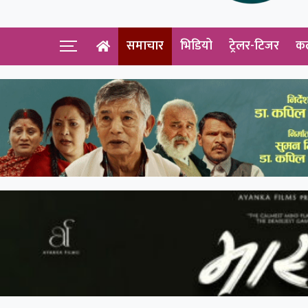
समाचार
भिडियो
ट्रेलर-टिजर
क