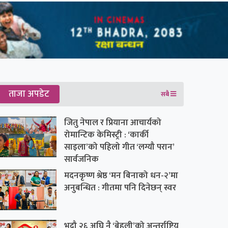
ताजा अपडेट
सबै
जितु नेपाल र प्रियाना आचार्यको
रोमान्टिक केमिस्ट्री : ‘कार्की
साइला’को पहिलो गीत ‘लग्यौ परान’
सार्वजनिक
मदनकृष्ण श्रेष्ठ ‘मन बिनाको धन-२’मा
अनुबन्धित : गीतमा पनि दिनेछन् स्वर
भदौ २६ अघि नै ‘बेहुली’को अन्तर्राष्ट्रिय