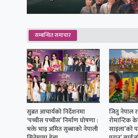
सम्बन्धित समाचार
सुब्रत आचार्यको निर्देशनमा
जितु नेपाल र
‘पच्चीस पच्चीस’ निर्माण घोषणा :
रोमान्टिक केमि
भक्ते भाइ अमित सुब्बाको नेपाली
साइला’को पह
सिनेमामा डेब्यु
परान’ सार्व