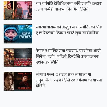
चार वर्षपछि टेलिभिजनमा फर्किए ‘हर्के हल्दार’
: अब ‘कमेडी बाज’मा नियमित देखिने
सगरमाथासम्मको अद्भुत यात्रा समेटिएको ‘रोड
टु एभरेस्ट’को टिजर र फर्स्ट लुक सार्वजनिक
नेपाल र माल्दिभ्समा एकसाथ प्रदर्शनमा आयो
सिनेमा ‘हली’ : पहिलो दिनदेखि उत्साहजनक
दर्शक उपस्थिति
सौगात मल्ल ‘द राइज अफ साम्राज्य’मा
अनुबन्धित : २५ वर्षदेखि ८० वर्षसम्मको पात्रमा
देखिने