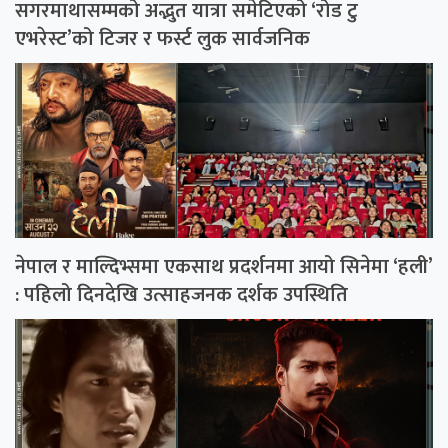
सगरमाथासम्मको अद्भुत यात्रा समेटिएको ‘रोड टु
एभरेस्ट’को टिजर र फर्स्ट लुक सार्वजनिक
नेपाल र माल्दिभ्समा एकसाथ प्रदर्शनमा आयो सिनेमा ‘हली’
: पहिलो दिनदेखि उत्साहजनक दर्शक उपस्थिति