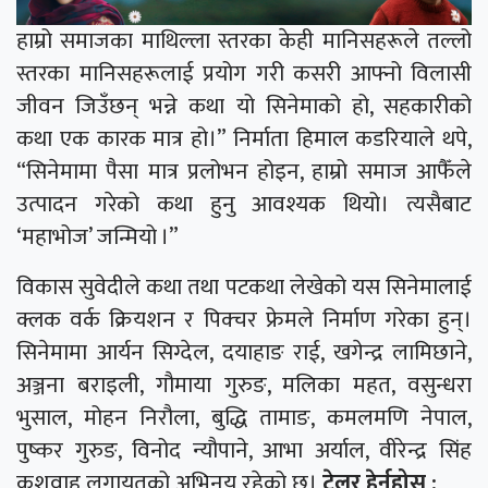
हाम्रो समाजका माथिल्ला स्तरका केही मानिसहरूले तल्लो
स्तरका मानिसहरूलाई प्रयोग गरी कसरी आफ्नो विलासी
जीवन जिउँछन् भन्ने कथा यो सिनेमाको हो, सहकारीको
कथा एक कारक मात्र हो।” निर्माता हिमाल कडरियाले थपे,
“सिनेमामा पैसा मात्र प्रलोभन होइन, हाम्रो समाज आफैँले
उत्पादन गरेको कथा हुनु आवश्यक थियो। त्यसैबाट
‘महाभोज’ जन्मियो ।”
विकास सुवेदीले कथा तथा पटकथा लेखेको यस सिनेमालाई
क्लक वर्क क्रियशन र पिक्चर फ्रेमले निर्माण गरेका हुन्।
सिनेमामा आर्यन सिग्देल, दयाहाङ राई, खगेन्द्र लामिछाने,
अञ्जना बराइली, गौमाया गुरुङ, मलिका महत, वसुन्धरा
भुसाल, मोहन निरौला, बुद्धि तामाङ, कमलमणि नेपाल,
पुष्कर गुरुङ, विनोद न्यौपाने, आभा अर्याल, वीरेन्द्र सिंह
कुशवाह लगायतको अभिनय रहेको छ।
ट्रेलर हेर्नुहोस :