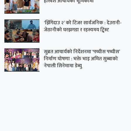
हरिवंश आचार्यको भूमिकामा
‘झिँगेदाउ २’ को टिजर सार्वजनिक : देउरानी-
जेठानीको घरझगडा र रहस्यमय ट्विस्ट
सुब्रत आचार्यको निर्देशनमा ‘पच्चीस पच्चीस’
निर्माण घोषणा : भक्ते भाइ अमित सुब्बाको
नेपाली सिनेमामा डेब्यु