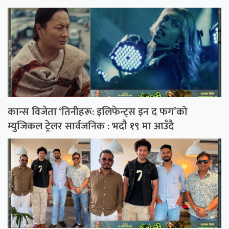
कान्स विजेता ‘तिनीहरू: इलिफेन्ट्स इन द फग’को
म्युजिकल ट्रेलर सार्वजनिक : भदौ १९ मा आउँदै