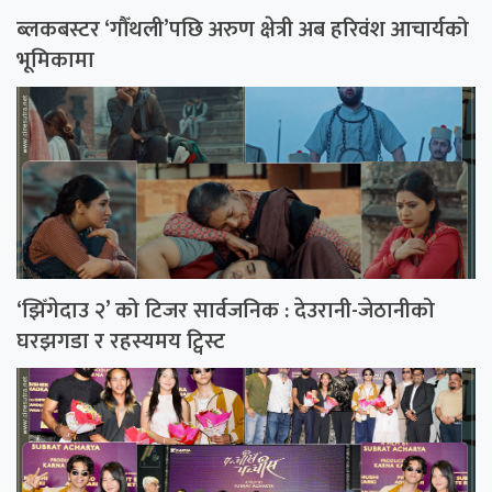
ब्लकबस्टर ‘गौँथली’पछि अरुण क्षेत्री अब हरिवंश आचार्यको
भूमिकामा
‘झिँगेदाउ २’ को टिजर सार्वजनिक : देउरानी-जेठानीको
घरझगडा र रहस्यमय ट्विस्ट