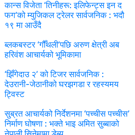
कान्स विजेता ‘तिनीहरू: इलिफेन्ट्स इन द
फग’को म्युजिकल ट्रेलर सार्वजनिक : भदौ
१९ मा आउँदै
ब्लकबस्टर ‘गौँथली’पछि अरुण क्षेत्री अब
हरिवंश आचार्यको भूमिकामा
‘झिँगेदाउ २’ को टिजर सार्वजनिक :
देउरानी-जेठानीको घरझगडा र रहस्यमय
ट्विस्ट
सुब्रत आचार्यको निर्देशनमा ‘पच्चीस पच्चीस’
निर्माण घोषणा : भक्ते भाइ अमित सुब्बाको
नेपाली सिनेमामा डेब्यु