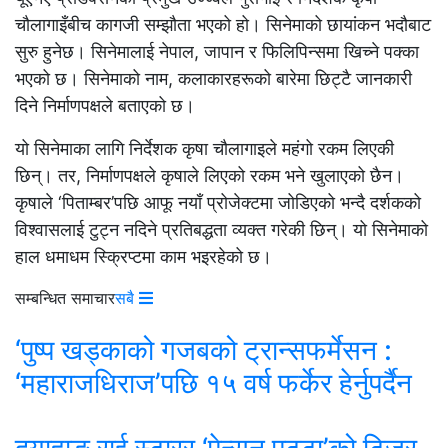
चौलागाइँबीच कागजी सम्झौता भएको हो। सिनेमाको छायांकन भदौबाट
सुरु हुनेछ। सिनेमालाई नेपाल, जापान र फिलिपिन्समा खिच्ने पक्का
भएको छ। सिनेमाको नाम, कलाकारहरूको बारेमा छिट्टै जानकारी
दिने निर्माणपक्षले बताएको छ।
यो सिनेमाका लागि निर्देशक कृषा चौलागाइले महंगो रकम लिएकी
छिन्। तर, निर्माणपक्षले कृषाले लिएको रकम भने खुलाएको छैन।
कृषाले ‘पिताम्बर’पछि आफू नयाँ प्रोजेक्टमा जोडिएको भन्दै दर्शकको
विश्वासलाई टुट्न नदिने प्रतिबद्धता व्यक्त गरेकी छिन्। यो सिनेमाको
हाल धमाधम स्क्रिप्टमा काम भइरहेको छ।
सम्बन्धित समाचार
सबै
‘पुष्प खड्काको गजबको ट्रान्सफर्मेसन :
‘महाराजधिराज’पछि १५ वर्ष फर्केर हेर्नुपर्दैन
दयाहाङ राई स्टारर ‘पेन्सन पट्टा’को टिजर