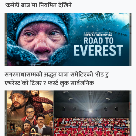
‘कमेडी बाज’मा नियमित देखिने
सगरमाथासम्मको अद्भुत यात्रा समेटिएको ‘रोड टु
एभरेस्ट’को टिजर र फर्स्ट लुक सार्वजनिक