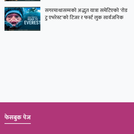
सगरमाथासम्मको अद्भुत यात्रा समेटिएको ‘रोड
टु एभरेस्ट’को टिजर र फर्स्ट लुक सार्वजनिक
फेसबुक पेज