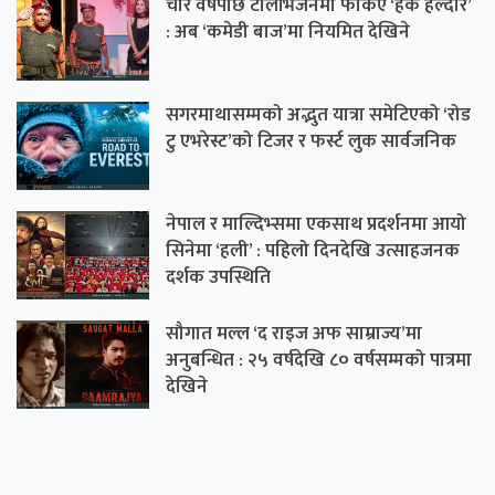
चार वर्षपछि टेलिभिजनमा फर्किए ‘हर्के हल्दार’
: अब ‘कमेडी बाज’मा नियमित देखिने
सगरमाथासम्मको अद्भुत यात्रा समेटिएको ‘रोड
टु एभरेस्ट’को टिजर र फर्स्ट लुक सार्वजनिक
नेपाल र माल्दिभ्समा एकसाथ प्रदर्शनमा आयो
सिनेमा ‘हली’ : पहिलो दिनदेखि उत्साहजनक
दर्शक उपस्थिति
सौगात मल्ल ‘द राइज अफ साम्राज्य’मा
अनुबन्धित : २५ वर्षदेखि ८० वर्षसम्मको पात्रमा
देखिने