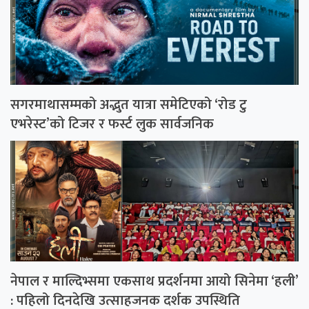
सगरमाथासम्मको अद्भुत यात्रा समेटिएको ‘रोड टु
एभरेस्ट’को टिजर र फर्स्ट लुक सार्वजनिक
नेपाल र माल्दिभ्समा एकसाथ प्रदर्शनमा आयो सिनेमा ‘हली’
: पहिलो दिनदेखि उत्साहजनक दर्शक उपस्थिति