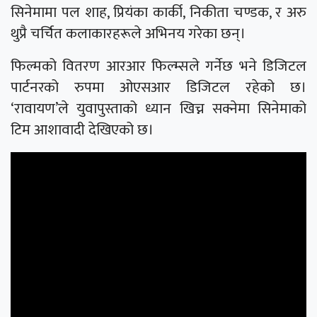
सिनेमामा पल शाह, प्रियंका कार्की, निकीता चण्डक, र अरु
थुप्रै चर्चित कलाकारहरूले अभिनय गरेका छन्।
फिल्मको वितरण आरआर फिल्म्सले गर्नेछ भने डिजिटल
पार्टनरको रुपमा ओएसआर डिजिटल रहेको छ।
‘रावायण’ले युवापुस्ताको ध्यान खिच्न सक्नेमा सिनेमाको
टिम आशावादी देखिएको छ।