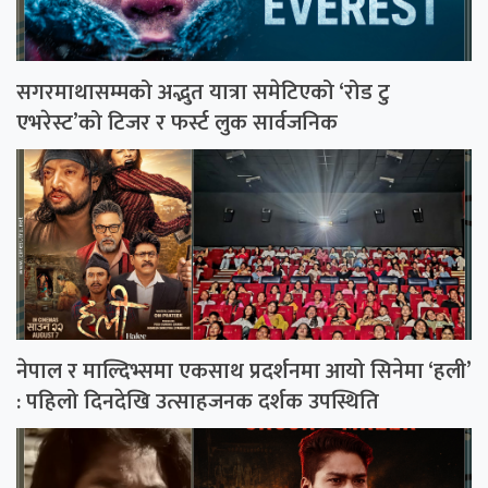
सगरमाथासम्मको अद्भुत यात्रा समेटिएको ‘रोड टु
एभरेस्ट’को टिजर र फर्स्ट लुक सार्वजनिक
नेपाल र माल्दिभ्समा एकसाथ प्रदर्शनमा आयो सिनेमा ‘हली’
: पहिलो दिनदेखि उत्साहजनक दर्शक उपस्थिति