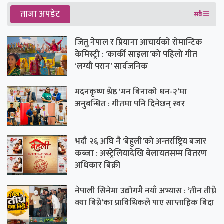
ताजा अपडेट
सबै
जितु नेपाल र प्रियाना आचार्यको रोमान्टिक
केमिस्ट्री : ‘कार्की साइला’को पहिलो गीत
‘लग्यौ परान’ सार्वजनिक
मदनकृष्ण श्रेष्ठ ‘मन बिनाको धन-२’मा
अनुबन्धित : गीतमा पनि दिनेछन् स्वर
भदौ २६ अघि नै ‘बेहुली’को अन्तर्राष्ट्रिय बजार
कब्जा : अस्ट्रेलियादेखि बेलायतसम्म वितरण
अधिकार बिक्री
नेपाली सिनेमा उद्योगमै नयाँ अभ्यास : ‘तीन तीघ्रे
क्या बिग्रे’का प्राविधिकले पाए साप्ताहिक बिदा