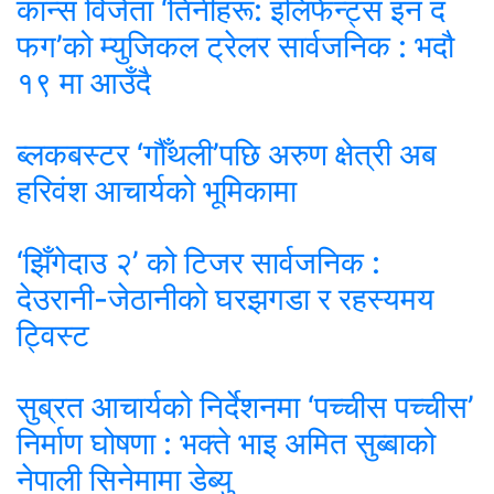
कान्स विजेता ‘तिनीहरू: इलिफेन्ट्स इन द
फग’को म्युजिकल ट्रेलर सार्वजनिक : भदौ
१९ मा आउँदै
ब्लकबस्टर ‘गौँथली’पछि अरुण क्षेत्री अब
हरिवंश आचार्यको भूमिकामा
‘झिँगेदाउ २’ को टिजर सार्वजनिक :
देउरानी-जेठानीको घरझगडा र रहस्यमय
ट्विस्ट
सुब्रत आचार्यको निर्देशनमा ‘पच्चीस पच्चीस’
निर्माण घोषणा : भक्ते भाइ अमित सुब्बाको
नेपाली सिनेमामा डेब्यु