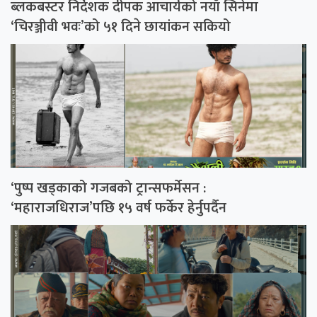
ब्लकबस्टर निर्देशक दीपक आचार्यको नयाँ सिनेमा
‘चिरञ्जीवी भवः’को ५१ दिने छायांकन सकियो
‘पुष्प खड्काको गजबको ट्रान्सफर्मेसन :
‘महाराजधिराज’पछि १५ वर्ष फर्केर हेर्नुपर्दैन