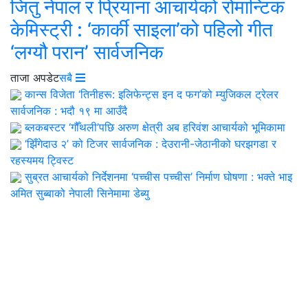
जितु नेपाल र प्रियाना आचार्यको रोमान्टिक
केमिस्ट्री : ‘कार्की साइला’को पहिलो गीत
‘लग्यौ परान’ सार्वजनिक
ताजा अपडेट
सबै
कान्स विजेता ‘तिनीहरू: इलिफेन्ट्स इन द फग’को म्युजिकल ट्रेलर
सार्वजनिक : भदौ १९ मा आउँदै
ब्लकबस्टर ‘गौँथली’पछि अरुण क्षेत्री अब हरिवंश आचार्यको भूमिकामा
‘झिँगेदाउ २’ को टिजर सार्वजनिक : देउरानी-जेठानीको घरझगडा र
रहस्यमय ट्विस्ट
सुब्रत आचार्यको निर्देशनमा ‘पच्चीस पच्चीस’ निर्माण घोषणा : भक्ते भाइ
अमित सुब्बाको नेपाली सिनेमामा डेब्यु