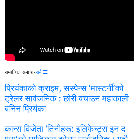
सम्बन्धित समाचार
सबै
प्रियंकाको क्राइम, सस्पेन्स ‘मास्टर्नी’को
ट्रेलर सार्वजनिक : छोरी बचाउन महाकाली
बनिन प्रियंका
कान्स विजेता ‘तिनीहरू: इलिफेन्ट्स इन द
फग’को म्युजिकल ट्रेलर सार्वजनिक : भदौ