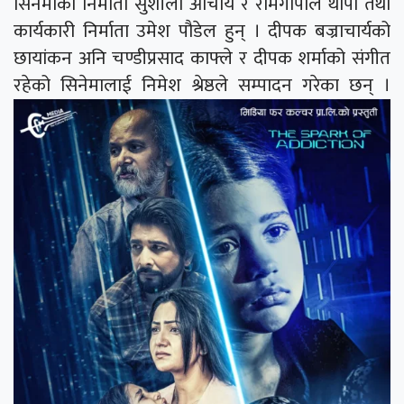
सिनेमाको निर्माता सुशीला आचार्य र रामगोपाल थापा तथा
कार्यकारी निर्माता उमेश पौडेल हुन् । दीपक बज्राचार्यको
छायांकन अनि चण्डीप्रसाद काफ्ले र दीपक शर्माको संगीत
रहेको सिनेमालाई निमेश श्रेष्ठले सम्पादन गरेका छन् ।