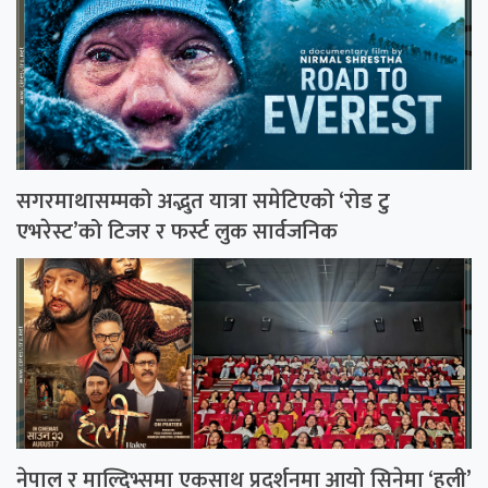
सगरमाथासम्मको अद्भुत यात्रा समेटिएको ‘रोड टु
एभरेस्ट’को टिजर र फर्स्ट लुक सार्वजनिक
नेपाल र माल्दिभ्समा एकसाथ प्रदर्शनमा आयो सिनेमा ‘हली’