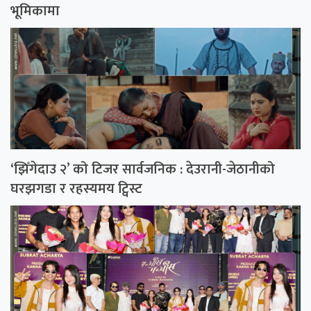
भूमिकामा
‘झिँगेदाउ २’ को टिजर सार्वजनिक : देउरानी-जेठानीको
घरझगडा र रहस्यमय ट्विस्ट