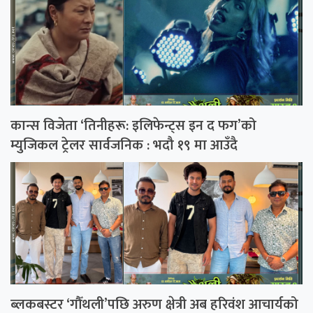
कान्स विजेता ‘तिनीहरू: इलिफेन्ट्स इन द फग’को
म्युजिकल ट्रेलर सार्वजनिक : भदौ १९ मा आउँदै
ब्लकबस्टर ‘गौँथली’पछि अरुण क्षेत्री अब हरिवंश आचार्यको