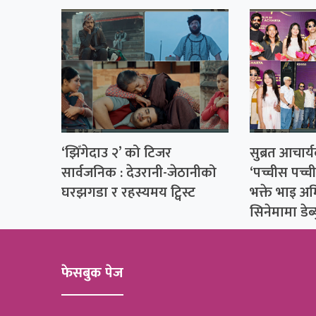
‘झिँगेदाउ २’ को टिजर
सुब्रत आचार्
सार्वजनिक : देउरानी-जेठानीको
‘पच्चीस पच्च
घरझगडा र रहस्यमय ट्विस्ट
भक्ते भाइ अम
सिनेमामा डेब्य
फेसबुक पेज