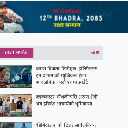
ताजा अपडेट
सबै
कान्स विजेता ‘तिनीहरू: इलिफेन्ट्स
इन द फग’को म्युजिकल ट्रेलर
सार्वजनिक : भदौ १९ मा आउँदै
ब्लकबस्टर ‘गौँथली’पछि अरुण क्षेत्री
अब हरिवंश आचार्यको भूमिकामा
‘झिँगेदाउ २’ को टिजर सार्वजनिक :