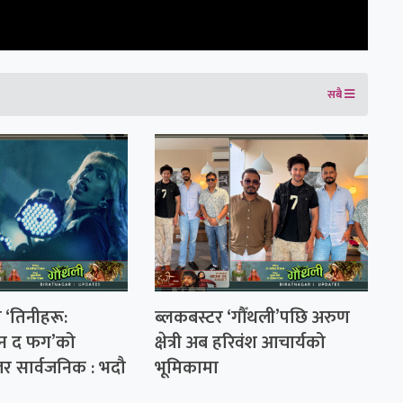
सबै
 ‘तिनीहरू:
ब्लकबस्टर ‘गौँथली’पछि अरुण
इन द फग’को
क्षेत्री अब हरिवंश आचार्यको
ेलर सार्वजनिक : भदौ
भूमिकामा