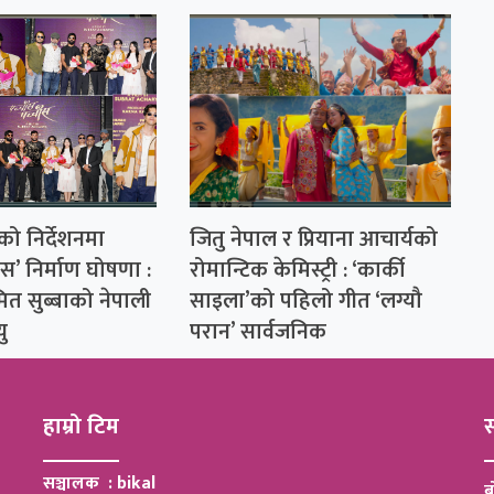
यको निर्देशनमा
जितु नेपाल र प्रियाना आचार्यको
ीस’ निर्माण घोषणा :
रोमान्टिक केमिस्ट्री : ‘कार्की
ित सुब्बाको नेपाली
साइला’को पहिलो गीत ‘लग्यौ
ु
परान’ सार्वजनिक
हाम्रो टिम
स
सञ्चालक : bikal
ब