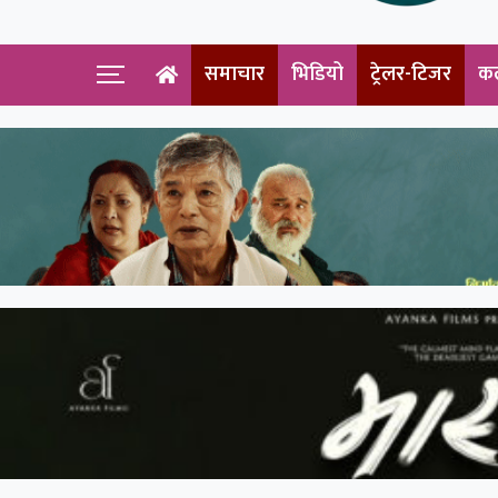
समाचार
भिडियो
ट्रेलर-टिजर
क