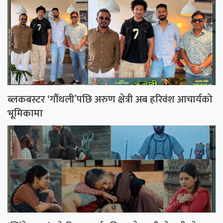
ब्लकबस्टर ‘गौँथली’पछि अरुण क्षेत्री अब हरिवंश आचार्यको
भूमिकामा