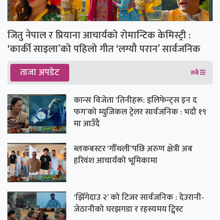
जितु नेपाल र प्रियाना आचार्यको रोमान्टिक केमिस्ट्री :
‘कार्की साइला’को पहिलो गीत ‘लग्यौ परान’ सार्वजनिक
ताजा अपडेट
सबै
कान्स विजेता ‘तिनीहरू: इलिफेन्ट्स इन द
फग’को म्युजिकल ट्रेलर सार्वजनिक : भदौ १९
मा आउँदै
ब्लकबस्टर ‘गौँथली’पछि अरुण क्षेत्री अब
हरिवंश आचार्यको भूमिकामा
‘झिँगेदाउ २’ को टिजर सार्वजनिक : देउरानी-
जेठानीको घरझगडा र रहस्यमय ट्विस्ट