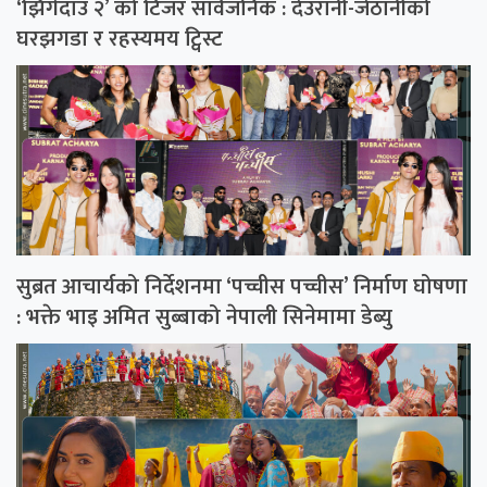
‘झिँगेदाउ २’ को टिजर सार्वजनिक : देउरानी-जेठानीको
घरझगडा र रहस्यमय ट्विस्ट
सुब्रत आचार्यको निर्देशनमा ‘पच्चीस पच्चीस’ निर्माण घोषणा
: भक्ते भाइ अमित सुब्बाको नेपाली सिनेमामा डेब्यु