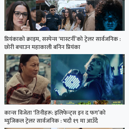
प्रियंकाको क्राइम, सस्पेन्स ‘मास्टर्नी’को ट्रेलर सार्वजनिक :
छोरी बचाउन महाकाली बनिन प्रियंका
कान्स विजेता ‘तिनीहरू: इलिफेन्ट्स इन द फग’को
म्युजिकल ट्रेलर सार्वजनिक : भदौ १९ मा आउँदै