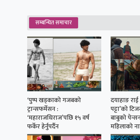
सम्बन्धित समाचार
‘पुष्प खड्काको गजबको
दयाहाङ राई स
ट्रान्सफर्मेसन :
पट्टा’को टिज
‘महाराजधिराज’पछि १५ वर्ष
बाबुको पेन्सन
फर्केर हेर्नुपर्दैन
महिलाको न