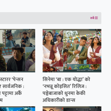
सबै
्टारर ‘पेन्सन
सिनेमा ‘बा : एक योद्धा’ को
र सार्वजनिक :
‘नभन्नू कोइसित’ रिलिज :
 पट्टामा अर्कै
पञ्चेबाजाको धुनमा केकी
ाम
अधिकारीको डान्स