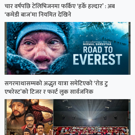
चार वर्षपछि टेलिभिजनमा फर्किए ‘हर्के हल्दार’ : अब
‘कमेडी बाज’मा नियमित देखिने
सगरमाथासम्मको अद्भुत यात्रा समेटिएको ‘रोड टु
एभरेस्ट’को टिजर र फर्स्ट लुक सार्वजनिक