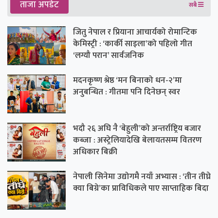
ताजा अपडेट
सबै
जितु नेपाल र प्रियाना आचार्यको रोमान्टिक
केमिस्ट्री : ‘कार्की साइला’को पहिलो गीत
‘लग्यौ परान’ सार्वजनिक
मदनकृष्ण श्रेष्ठ ‘मन बिनाको धन-२’मा
अनुबन्धित : गीतमा पनि दिनेछन् स्वर
भदौ २६ अघि नै ‘बेहुली’को अन्तर्राष्ट्रिय बजार
कब्जा : अस्ट्रेलियादेखि बेलायतसम्म वितरण
अधिकार बिक्री
नेपाली सिनेमा उद्योगमै नयाँ अभ्यास : ‘तीन तीघ्रे
क्या बिग्रे’का प्राविधिकले पाए साप्ताहिक बिदा