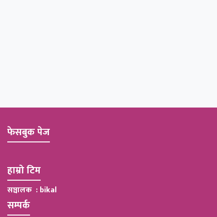
फेसबुक पेज
हाम्रो टिम
सञ्चालक : bikal
सम्पर्क