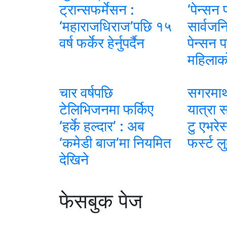
ट्रान्सफर्मेसन :
‘पेन्सन
‘महाराजधिराज’पछि १५
सार्वजन
वर्ष फर्केर हेर्नुपर्दैन
पेन्सन प
महिलाक
चार वर्षपछि
सगरमाथा
टेलिभिजनमा फर्किए
यात्रा 
‘हर्के हल्दार’ : अब
टु एभरे
‘कमेडी बाज’मा नियमित
फर्स्ट 
देखिने
फेसबुक पेज