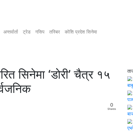
अन्तर्वार्ता
ट्रेड
गसिप
तस्बिर
कोशि प्रदेश सिनेमा
ित सिनेमा ‘डोरी’ चैत्र १५
ता
ार्वजनिक
बाब
पञ
0
Shares
बाज
एभर