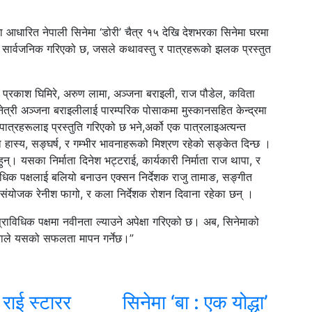
ा आधारित नेपाली सिनेमा ‘डोरी’ चैत्र १५ देखि देशभरका सिनेमा घरमा
स्टर सार्वजनिक गरिएको छ, जसले कथावस्तु र पात्रहरूको झलक प्रस्तुत
, प्रकाश घिमिरे, अरुण लामा, अञ्जना बराइली, राज पौडेल, कविता
त्री अञ्जना बराइलीलाई पारम्परिक पोसाकमा मुस्कानसहित केन्द्रमा
त्रहरूलाइ प्रस्तुति गरिएको छ भने,अर्को एक पात्रलाइअत्यन्त
 हास्य, सङ्घर्ष, र गम्भीर भावनाहरूको मिश्रण रहेको सङ्केत दिन्छ ।
न्। यसका निर्माता दिनेश भट्टराई, कार्यकारी निर्माता राज थापा, र
विधिक पक्षलाई बलियो बनाउन एक्सन निर्देशक राजु तामाङ, सङ्गीत
ग संयोजक रेनीश फागो, र कला निर्देशक रोशन दिवाना रहेका छन् ।
प्राविधिक पक्षमा नवीनता ल्याउने अपेक्षा गरिएको छ। अब, सिनेमाको
कुराले यसको सफलता मापन गर्नेछ।”
राई स्टारर
सिनेमा ‘बा : एक योद्धा’