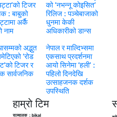
 पट्टा’को टिजर
को ‘नभन्नू कोइसित’
िक : बाबुको
रिलिज : पञ्चेबाजाको
ट्टामा अर्कै
धुनमा केकी
ो नाम
अधिकारीको डान्स
सम्मको अद्भुत
नेपाल र माल्दिभ्समा
समेटिएको ‘रोड
एकसाथ प्रदर्शनमा
स्ट’को टिजर र
आयो सिनेमा ‘हली’ :
लुक सार्वजनिक
पहिलो दिनदेखि
उत्साहजनक दर्शक
उपस्थिति
हाम्रो टिम
स
सञ्चालक : bikal
ब्र