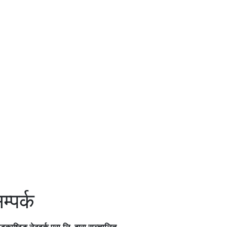
म्पर्क
ोडकाष्टिङ नेटवर्क प्रा.लि. द्वारा सञ्चालित