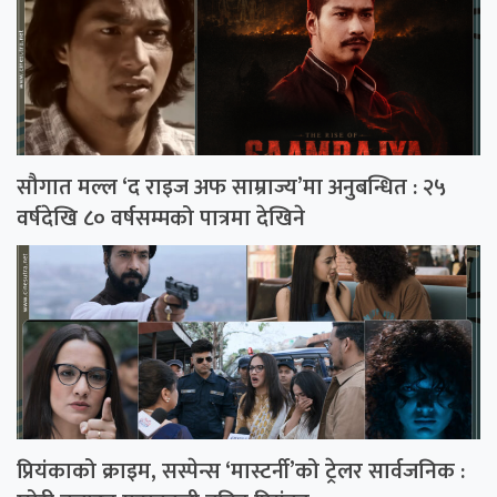
सौगात मल्ल ‘द राइज अफ साम्राज्य’मा अनुबन्धित : २५
वर्षदेखि ८० वर्षसम्मको पात्रमा देखिने
प्रियंकाको क्राइम, सस्पेन्स ‘मास्टर्नी’को ट्रेलर सार्वजनिक :