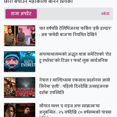
छोरी बचाउन महाकाली बनिन प्रियंका
ताजा अपडेट
सबै
चार वर्षपछि टेलिभिजनमा फर्किए ‘हर्के हल्दार’
: अब ‘कमेडी बाज’मा नियमित देखिने
सगरमाथासम्मको अद्भुत यात्रा समेटिएको ‘रोड
टु एभरेस्ट’को टिजर र फर्स्ट लुक सार्वजनिक
नेपाल र माल्दिभ्समा एकसाथ प्रदर्शनमा आयो
सिनेमा ‘हली’ : पहिलो दिनदेखि उत्साहजनक
दर्शक उपस्थिति
सौगात मल्ल ‘द राइज अफ साम्राज्य’मा
अनुबन्धित : २५ वर्षदेखि ८० वर्षसम्मको पात्रमा