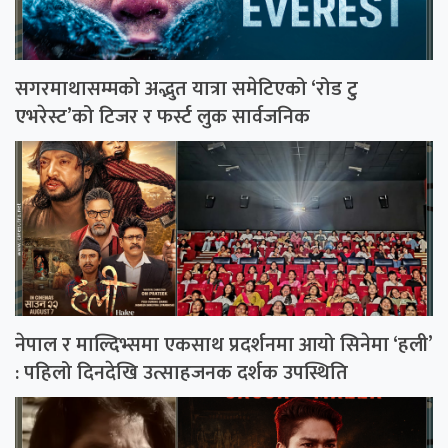
सगरमाथासम्मको अद्भुत यात्रा समेटिएको ‘रोड टु
एभरेस्ट’को टिजर र फर्स्ट लुक सार्वजनिक
नेपाल र माल्दिभ्समा एकसाथ प्रदर्शनमा आयो सिनेमा ‘हली’
: पहिलो दिनदेखि उत्साहजनक दर्शक उपस्थिति